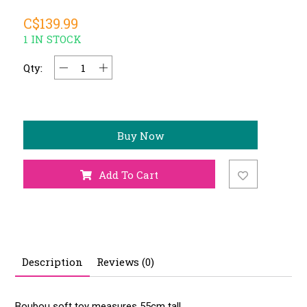
C$139.99
1 IN STOCK
Qty:
Buy Now
Add To Cart
Description
Reviews (0)
Boubou soft toy measures 55cm tall.