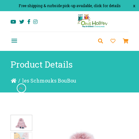
Free shipping & curbside pick-up available, click for details
x
Product Details
/
les Schmouks BouBou